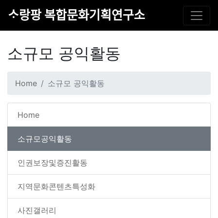
ᄉᆞ랑팡 복합문화기획연구소
소규모 공익활동
Home
소규모 공익활동
Home
소규모공익활동
인권보장및증진활동
지역문화콘텐츠특성화
사진갤러리