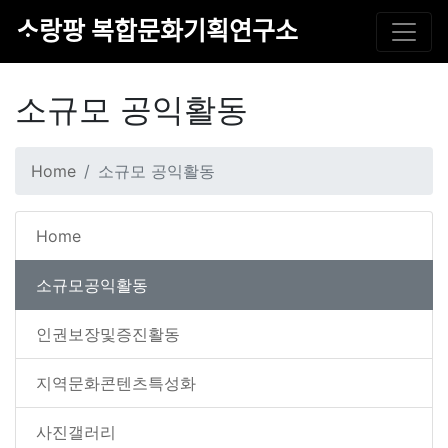
ᄉᆞ랑팡 복합문화기획연구소
소규모 공익활동
Home
소규모 공익활동
Home
소규모공익활동
인권보장및증진활동
지역문화콘텐츠특성화
사진갤러리