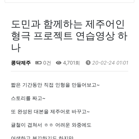
도민과 함께하는 제주어인
형극 프로젝트 연습영상 하
나
콩닥제주
0건
4,701회
20-02-24 01:01
짧은 기간동안 직접 인형을 만들어보고~
스토리를 짜고~
또 완성된 대본을 제주어로 바꾸고~
귤철이 겹쳐서 ㅎㅎ 어려운 와중에도
어색하고 부끄하기도 하지만