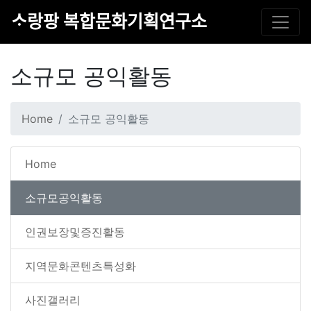
ᄉᆞ랑팡 복합문화기획연구소
소규모 공익활동
Home
소규모 공익활동
Home
소규모공익활동
인권보장및증진활동
지역문화콘텐츠특성화
사진갤러리